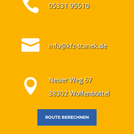

05331 95510

info@kfz-stanek.de
Neuer Weg 67

38302 Wolfenbüttel
ROUTE BERECHNEN