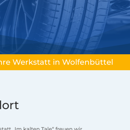
hre Werkstatt in Wolfenbüttel
dort
statt „Im kalten Tale“ freuen wir